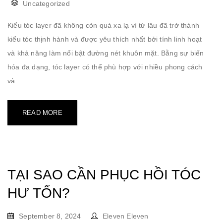
Uncategorized
Kiểu tóc layer đã không còn quá xa lạ vì từ lâu đã trở thành
kiểu tóc thịnh hành và được yêu thích nhất bởi tính linh hoạt
và khả năng làm nổi bật đường nét khuôn mặt. Bằng sự biến
hóa đa dạng, tóc layer có thể phù hợp với nhiều phong cách
và...
READ MORE
TẠI SAO CẦN PHỤC HỒI TÓC
HƯ TỔN?
September 8, 2024
Eleven Eleven