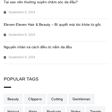
Tại sao nên thường xuyên chăm sóc da đầu?
September 8, 2024
Eleven Eleven Hair & Beauty – Bí quyết mái tóc khỏe từ gốc
September 8, 2024
Nguyên nhân và cách điều trị nấm da đầu
September 8, 2024
POPULAR TAGS
Beauty
Clippers
Cutting
Gentleman
Haircut
Hairs
Products
Styles
Trendy