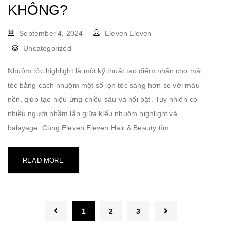
KHÔNG?
September 4, 2024
Eleven Eleven
Uncategorized
Nhuộm tóc highlight là một kỹ thuật tạo điểm nhấn cho mái
tóc bằng cách nhuộm một số lọn tóc sáng hơn so với màu
nền, giúp tạo hiệu ứng chiều sâu và nổi bật. Tuy nhiên có
nhiều người nhầm lẫn giữa kiểu nhuộm highlight và
balayage. Cùng Eleven Eleven Hair & Beauty tìm...
READ MORE
1
2
3