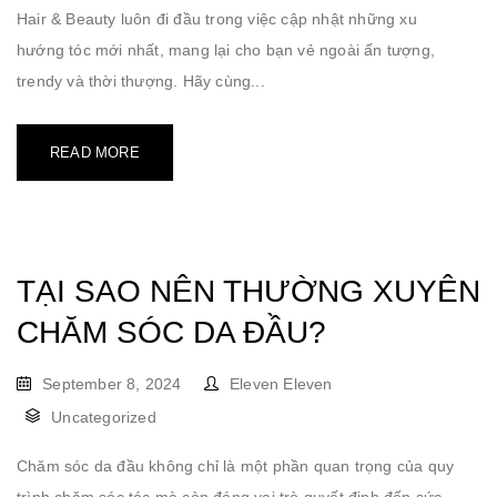
Hair & Beauty luôn đi đầu trong việc cập nhật những xu
hướng tóc mới nhất, mang lại cho bạn vẻ ngoài ấn tượng,
trendy và thời thượng. Hãy cùng...
READ MORE
TẠI SAO NÊN THƯỜNG XUYÊN
CHĂM SÓC DA ĐẦU?
September 8, 2024
Eleven Eleven
Uncategorized
Chăm sóc da đầu không chỉ là một phần quan trọng của quy
trình chăm sóc tóc mà còn đóng vai trò quyết định đến sức