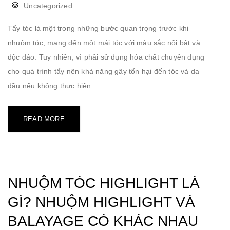
Uncategorized
Tẩy tóc là một trong những bước quan trọng trước khi
nhuộm tóc, mang đến một mái tóc với màu sắc nổi bật và
độc đáo. Tuy nhiên, vì phải sử dụng hóa chất chuyên dụng
cho quá trình tẩy nên khả năng gây tổn hại đến tóc và da
đầu nếu không thực hiện...
READ MORE
NHUỘM TÓC HIGHLIGHT LÀ
GÌ? NHUỘM HIGHLIGHT VÀ
BALAYAGE CÓ KHÁC NHAU