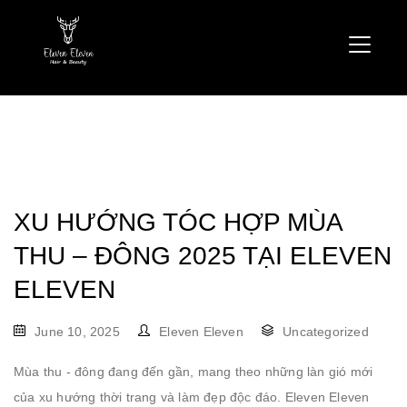
XU HƯỚNG TÓC HỢP MÙA
THU – ĐÔNG 2025 TẠI ELEVEN
ELEVEN
June 10, 2025
Eleven Eleven
Uncategorized
Mùa thu - đông đang đến gần, mang theo những làn gió mới
của xu hướng thời trang và làm đẹp độc đáo. Eleven Eleven