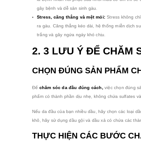
gây bệnh và dễ sản sinh gàu.
Stress, căng thẳng và mệt mỏi:
Stress không ch
ra gàu. Căng thẳng kéo dài, hệ thống miễn dịch suy
trắng và gây ngứa ngáy khó chịu.
2. 3 LƯU Ý ĐỂ CHĂM
CHỌN ĐÚNG SẢN PHẨM C
Để
chăm sóc da đầu đúng cách,
việc chọn đúng sả
phẩm có thành phần dịu nhẹ, không chứa sulfates và
Nếu da đầu của bạn nhiều dầu, hãy chọn các loại dầ
khô, hãy sử dụng dầu gội và dầu xả có chứa các th
THỰC HIỆN CÁC BƯỚC CH