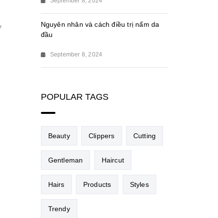
September 8, 2024
Nguyên nhân và cách điều trị nấm da
y
đầu
September 8, 2024
POPULAR TAGS
Beauty
Clippers
Cutting
Gentleman
Haircut
Hairs
Products
Styles
Trendy