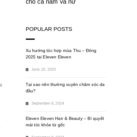
cho cả nam và nữ
POPULAR POSTS
Xu hướng tóc hợp mùa Thu – Đông
2025 tại Eleven Eleven
m
June 10, 2025
Tại sao nên thường xuyên chăm sóc da
ất
đầu?
September 8, 2024
Eleven Eleven Hair & Beauty – Bí quyết
mái tóc khỏe từ gốc
y