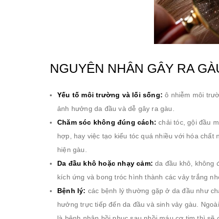
NGUYÊN NHÂN GÂY RA GÀU
Yếu tố môi trường và lối sống:
ô nhiễm môi trườ
ảnh hưởng da đầu và dễ gây ra gàu.
Chăm sóc không đúng cách:
chải tóc, gội đầu
hợp, hay việc tạo kiểu tóc quá nhiều với hóa chất
hiện gàu.
Da đầu khô hoặc nhạy cảm:
da đầu khô, không đ
kích ứng và bong tróc hình thành các vảy trắng nh
Bệnh lý:
các bệnh lý thường gặp ở da đầu như ch
hưởng trực tiếp đến da đầu và sinh vảy gàu. Ngoà
là bệnh nhân hồi phục sau nhồi máu cơ tim thì sẽ