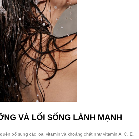
ƯỠNG VÀ LỐI SỐNG LÀNH MẠNH
uên bổ sung các loại vitamin và khoáng chất như vitamin A, C, E,