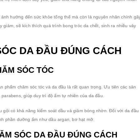
ỉ ảnh hưởng đến sức khỏe tổng thể mà còn là nguyên nhân chính gâ
 giảm, sẽ kích thích quá trình bong tróc da chết, sinh ra nhiều vảy
 SÓC DA ĐẦU ĐÚNG CÁCH
HĂM SÓC TÓC
n phẩm chăm sóc tóc và da đầu là rất quan trọng. Ưu tiên các sản
 parabens, giúp duy trì độ ẩm tự nhiên của da đầu.
u gội có khả năng kiểm soát dầu và giảm bóng nhờn. Đối với da đầu
ành phần dưỡng ẩm như dầu argan, bơ hạt mỡ.
ĂM SÓC DA ĐẦU ĐÚNG CÁCH