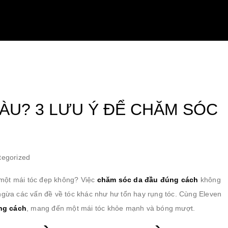
ERVICES
BOOKING
LOOKBOOK
ALL ABOUT HA
ÀU? 3 LƯU Ý ĐỂ CHĂM SÓC
tegorized
 một mái tóc đẹp không? Việc
chăm sóc da đầu đúng cách
không
 ngừa các vấn đề về tóc khác như hư tổn hay rụng tóc. Cùng Eleven
ng cách
, mang đến một mái tóc khỏe mạnh và bóng mượt.