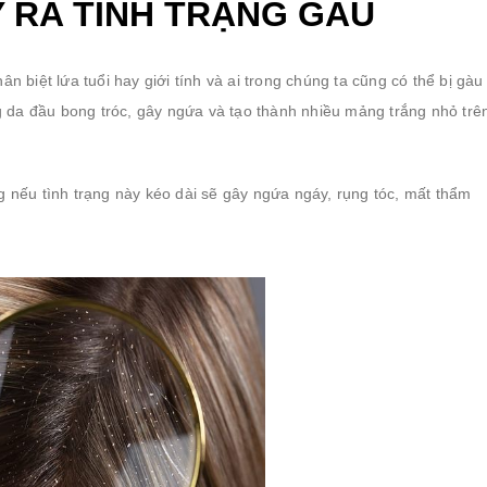
Y RA TÌNH TRẠNG GÀU
ân biệt lứa tuổi hay giới tính và ai trong chúng ta cũng có thể bị gàu
 da đầu bong tróc, gây ngứa và tạo thành nhiều mảng trắng nhỏ trê
nếu tình trạng này kéo dài sẽ gây ngứa ngáy, rụng tóc, mất thẩm