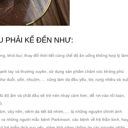
 PHẢI KỂ ĐẾN NHƯ:
ng, khói bụi, thay đổi thời tiết cùng chế độ ăn uống không hợp lý là
 mạnh tay và thường xuyên, sử dụng sản phẩm chăm sóc không phù
 như duỗi, uốn, nhuộm,…. cũng làm da đầu yếu, tóc rụng nhiều và xu
ủ độ ẩm và chất dầu sẽ trở nên nhạy cảm hơn, dễ rơi vào rối loạn,
ỏ.
àm, vảy nến, viêm da tiết bã nhờn,…. là những nguyên chính ảnh
i ra những người mắc bệnh Parkinson, các bệnh về hệ thần kinh, ha
 có hệ miễn dịch suy yếu, giảm khả năng chống lại các nguyên nhân