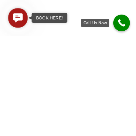
Contact
BOOK HERE!
Call Us Now
Us
ABOUT US
Welcome to Eleven Eleven Hair &
Beauty – English-Speaking Hair
Studio in District 1, Saigon! Step into
our vibrant space where creativity