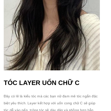
TÓC LAYER UỐN CHỮ C
Đây có lẽ là kiểu tóc mà các bạn nữ đam mê tóc ngắn đặc
biệt yêu thích. Layer kết hợp với uốn cong chữ C sẽ giúp
tóc dễ vào nếp, trông tóc sẽ dày dặn và phồng hơn hẳn.