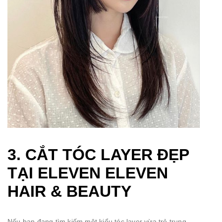
3. CẮT TÓC LAYER ĐẸP
TẠI ELEVEN ELEVEN
HAIR & BEAUTY
Nếu bạn đang tìm kiếm một kiểu tóc layer vừa trẻ trung