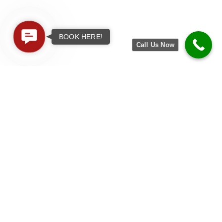
Contact
BOOK HERE!
Call Us Now
Us
ABOUT US
Welcome to Eleven Eleven Hair &
Beauty – English-Speaking Hair
Studio in District 1, Saigon! Step into